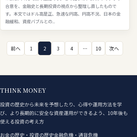
合意を、金融史と長期投資の視点から整理し直したもので
す。本文ではドル高是正、急速な円高、円高不況、日本の金
融緩和、資産バブルとの...
投稿のページ送り
前へ
1
2
3
4
…
10
次へ
THINK MONEY
投資の歴史から未来を予想したり、心得や運用方法を学
び、より長期的に安全な資産運用ができるよう、10年後も
使える投資の考え方
お金の歴史・投資の歴史
金融危機・通貨危機