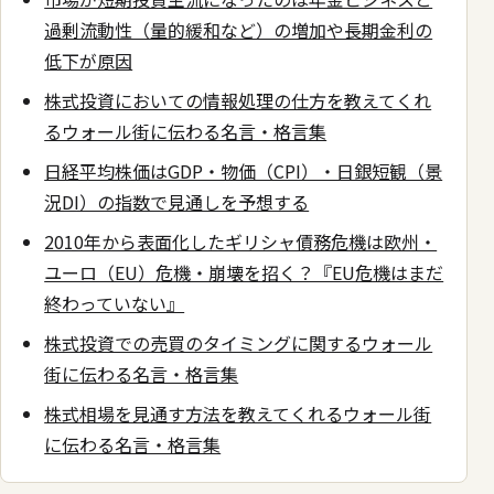
過剰流動性（量的緩和など）の増加や長期金利の
低下が原因
株式投資においての情報処理の仕方を教えてくれ
るウォール街に伝わる名言・格言集
日経平均株価はGDP・物価（CPI）・日銀短観（景
況DI）の指数で見通しを予想する
2010年から表面化したギリシャ債務危機は欧州・
ユーロ（EU）危機・崩壊を招く？『EU危機はまだ
終わっていない』
株式投資での売買のタイミングに関するウォール
街に伝わる名言・格言集
株式相場を見通す方法を教えてくれるウォール街
に伝わる名言・格言集