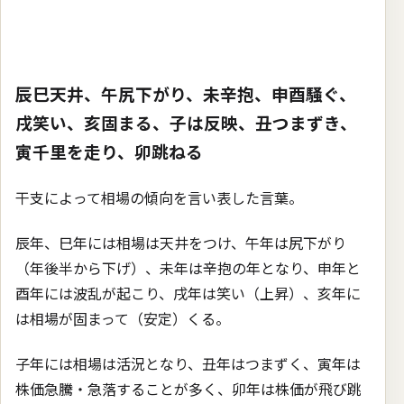
辰巳天井、午尻下がり、未辛抱、申酉騒ぐ、
戌笑い、亥固まる、子は反映、丑つまずき、
寅千里を走り、卯跳ねる
干支によって相場の傾向を言い表した言葉。
辰年、巳年には相場は天井をつけ、午年は尻下がり
（年後半から下げ）、未年は辛抱の年となり、申年と
酉年には波乱が起こり、戌年は笑い（上昇）、亥年に
は相場が固まって（安定）くる。
子年には相場は活況となり、丑年はつまずく、寅年は
株価急騰・急落することが多く、卯年は株価が飛び跳