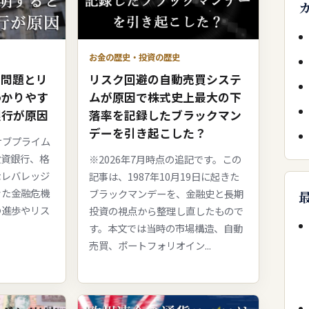
お金の歴史・投資の歴史
ン問題とリ
リスク回避の自動売買システ
わかりやす
ムが原因で株式史上最大の下
銀行が原因
落率を記録したブラックマン
デーを引き起こした？
サブプライム
投資銀行、格
※2026年7月時点の追記です。この
なレバレッジ
記事は、1987年10月19日に起きた
きた金融危機
ブラックマンデーを、金融史と長期
の進歩やリス
投資の視点から整理し直したもので
す。本文では当時の市場構造、自動
売買、ポートフォリオイン...