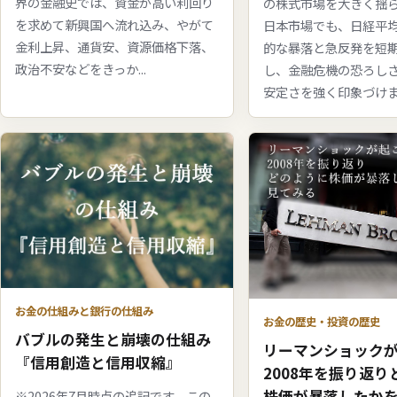
界の金融史では、資金が高い利回り
の株式市場を大きく揺
を求めて新興国へ流れ込み、やがて
日本市場でも、日経平
金利上昇、通貨安、資源価格下落、
的な暴落と急反発を短
政治不安などをきっか...
し、金融危機の恐ろし
安定さを強く印象づけま.
お金の仕組みと銀行の仕組み
お金の歴史・投資の歴史
バブルの発生と崩壊の仕組み
リーマンショック
『信用創造と信用収縮』
2008年を振り返
株価が暴落したか
※2026年7月時点の追記です。この