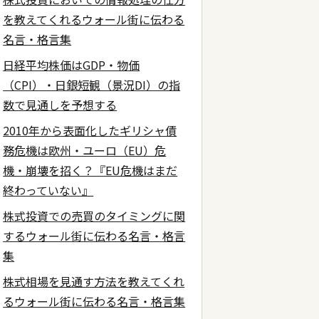
を教えてくれるウォール街に伝わる
名言・格言集
日経平均株価はGDP・物価
（CPI）・日銀短観（景況DI）の指
数で見通しを予想する
2010年から表面化したギリシャ債
務危機は欧州・ユーロ（EU）危
機・崩壊を招く？『EU危機はまだ
終わっていない』
株式投資での売買のタイミングに関
するウォール街に伝わる名言・格言
集
株式相場を見通す方法を教えてくれ
るウォール街に伝わる名言・格言集