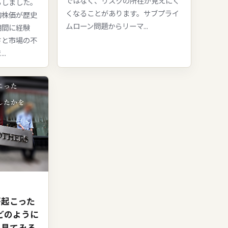
ではなく、リスクの所在が見えにく
らしました。
くなることがあります。サブプライ
均株価が歴史
ムローン問題からリーマ...
期間に経験
さと市場の不
..
が起こった
りどのように
を見てみる