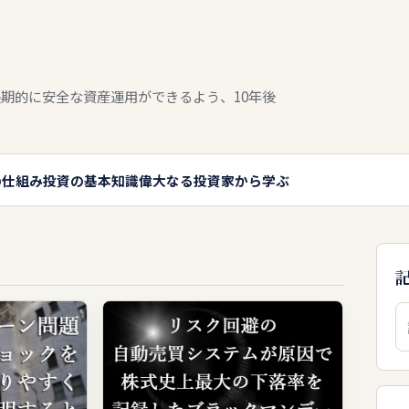
期的に安全な資産運用ができるよう、10年後
の仕組み
投資の基本知識
偉大なる投資家から学ぶ
検