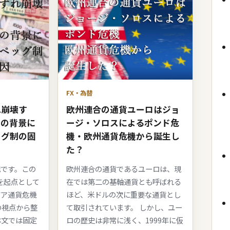
FX・為替
れ崩壊す
欧州連合の通貨ユーロはジョ
機の背景に
ージ・ソロスによるポンド危
ッグ制の固
機・欧州通貨危機から誕生し
た？
記です。この
欧州連合の通貨であるユーロは、現
イを起点として
在では第二の基軸通貨とも呼ばれる
ジア通貨危機
ほど、米ドルの次に重要な通貨とし
の視点から整
て取引されています。 しかし、ユー
本文では固定
ロの歴史は非常に浅く、1999年に仮