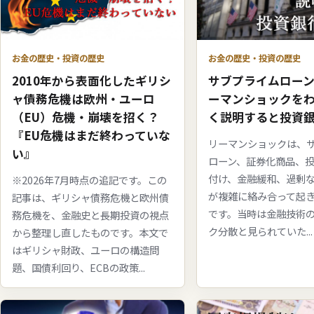
お金の歴史・投資の歴史
お金の歴史・投資の歴史
2010年から表面化したギリシ
サブプライムロー
ャ債務危機は欧州・ユーロ
ーマンショックを
（EU）危機・崩壊を招く？
く説明すると投資
『EU危機はまだ終わっていな
リーマンショックは、
い』
ローン、証券化商品、
付け、金融緩和、過剰
※2026年7月時点の追記です。この
が複雑に絡み合って起
記事は、ギリシャ債務危機と欧州債
です。当時は金融技術
務危機を、金融史と長期投資の視点
ク分散と見られていた...
から整理し直したものです。本文で
はギリシャ財政、ユーロの構造問
題、国債利回り、ECBの政策...