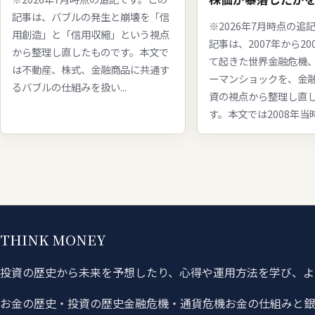
記事は、バブルの発生と崩壊を「信
※2026年7月時点の追
用創造」と「信用収縮」という視点
記事は、2007年から20
から整理し直したものです。本文で
て起きた世界金融危機
は不動産、株式、金融商品に共通す
ーマンショックを、金
るバブルの仕組みを扱い...
資の視点から整理し直
す。本文では2008年当時の
THINK MONEY
投資の歴史から未来を予想したり、心得や運用方法を学び、よ
お金の歴史・投資の歴史
金融危機・通貨危機
お金の仕組みと銀