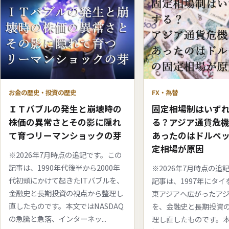
お金の歴史・投資の歴史
FX・為替
ＩＴバブルの発生と崩壊時の
固定相場制はいず
株価の異常さとその影に隠れ
る？アジア通貨危
て育つリーマンショックの芽
あったのはドルペ
定相場が原因
※2026年7月時点の追記です。この
記事は、1990年代後半から2000年
※2026年7月時点の追
代初頭にかけて起きたITバブルを、
記事は、1997年にタ
金融史と長期投資の視点から整理し
東アジアへ広がったア
直したものです。本文ではNASDAQ
を、金融史と長期投資
の急騰と急落、インターネッ...
理し直したものです。