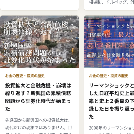
相場制、ドルペッグ、外..
お金の歴史・投資の歴史
お金の歴史・投資の歴史
投資拡大と金融危機・崩壊は
リーマンショック
繰り返す？新興国の累積債務
した日経平均史上
問題から証券化時代が始まっ
率と史上２番目の
た
録した日を振り返
た
先進国から新興国への投資拡大は、
現代だけの現象ではありません。世
2008年のリーマンシ