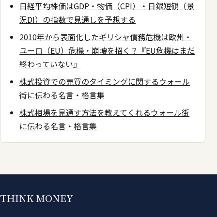
日経平均株価はGDP・物価（CPI）・日銀短観（景
況DI）の指数で見通しを予想する
2010年から表面化したギリシャ債務危機は欧州・
ユーロ（EU）危機・崩壊を招く？『EU危機はまだ
終わっていない』
株式投資での売買のタイミングに関するウォール
街に伝わる名言・格言集
株式相場を見通す方法を教えてくれるウォール街
に伝わる名言・格言集
THINK MONEY