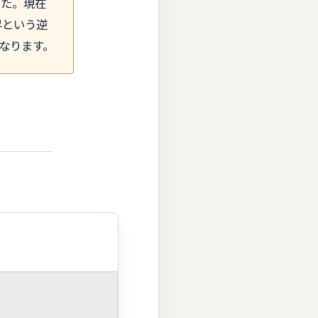
した。現在
昇という逆
なります。