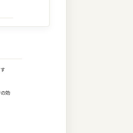
やす
替の効