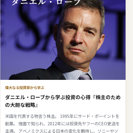
偉大なる投資家から学ぶ
ダニエル・ローブから学ぶ投資の心得『株主のため
の大胆な戦略』
米国を代表する物言う株主。 1995年にサード・ポーイントを
創業。 強面で知られ、2012年には投資先ヤフーのCEO更送を
主導。 アベノミクスによる日本の変化を期待し、ソニーやソ