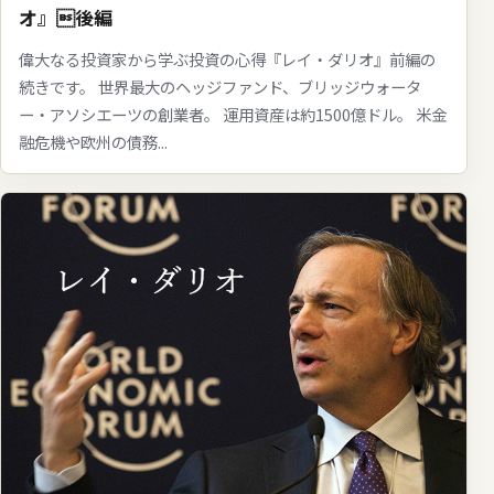
オ』後編
偉大なる投資家から学ぶ投資の心得『レイ・ダリオ』前編の
続きです。 世界最大のヘッジファンド、ブリッジウォータ
ー・アソシエーツの創業者。 運用資産は約1500億ドル。 米金
融危機や欧州の債務...