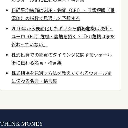
日経平均株価はGDP・物価（CPI）・日銀短観（景
況DI）の指数で見通しを予想する
2010年から表面化したギリシャ債務危機は欧州・
ユーロ（EU）危機・崩壊を招く？『EU危機はまだ
終わっていない』
株式投資での売買のタイミングに関するウォール
街に伝わる名言・格言集
株式相場を見通す方法を教えてくれるウォール街
に伝わる名言・格言集
THINK MONEY