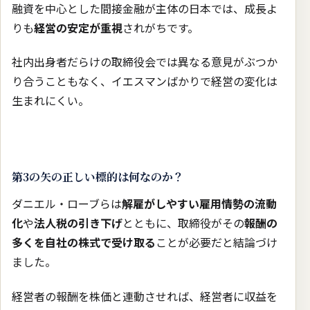
融資を中心とした間接金融が主体の日本では、成長よ
りも
経営の安定が重視
されがちです。
社内出身者だらけの取締役会では異なる意見がぶつか
り合うこともなく、イエスマンばかりで経営の変化は
生まれにくい。
第3の矢の正しい標的は何なのか？
ダニエル・ローブらは
解雇がしやすい雇用情勢の流動
化
や
法人税の引き下げ
とともに、取締役がその
報酬の
多くを自社の株式で受け取る
ことが必要だと結論づけ
ました。
経営者の報酬を株価と連動させれば、経営者に収益を