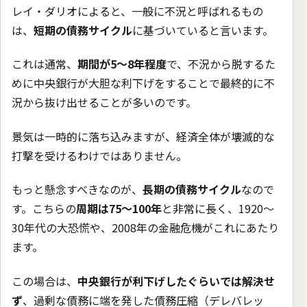
レイ・ダリオによると、一般に不況と呼ばれるもの
は、
短期の債務サイクル
に基づいていると言います。
これは通常、
期間が5〜8年程度
で、不況から脱するた
めに中央銀行が大胆な利下げをすることで最終的に不
況から抜け出せることが多いのです。
景気は一時的に落ち込みますが、経済全体が壊滅的な
打撃を受けるわけではありません。
もっと懸念すべきなのが、
長期の債務サイクル
なので
す。こちらの
周期は75〜100年
と非常に長く、1920〜
30年代の大恐慌や、2008年の金融危機がこれにあたり
ます。
この場合は、
中央銀行が利下げしたぐらいでは解決せ
ず
、過剰な債務に端を発した債務圧縮（デレバレッ