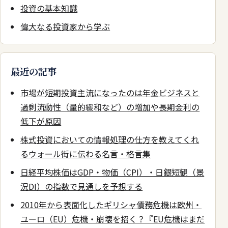
投資の基本知識
偉大なる投資家から学ぶ
最近の記事
市場が短期投資主流になったのは年金ビジネスと
過剰流動性（量的緩和など）の増加や長期金利の
低下が原因
株式投資においての情報処理の仕方を教えてくれ
るウォール街に伝わる名言・格言集
日経平均株価はGDP・物価（CPI）・日銀短観（景
況DI）の指数で見通しを予想する
2010年から表面化したギリシャ債務危機は欧州・
ユーロ（EU）危機・崩壊を招く？『EU危機はまだ