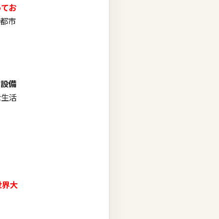
ってお
、都市
ラ設備
な生活
世界大