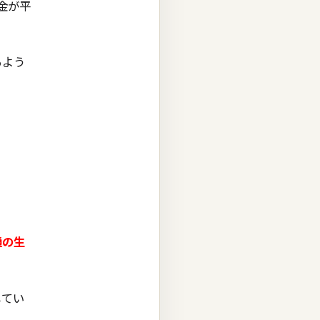
金が平
るよう
通の生
してい