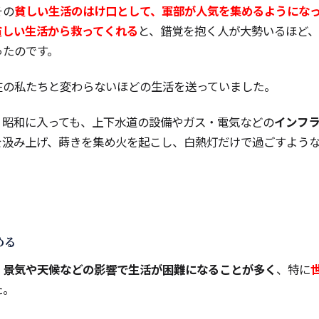
その
貧しい生活のはけ口として、軍部が人気を集めるようにな
貧しい生活から救ってくれる
と、錯覚を抱く人が大勢いるほど
ったのです。
在の私たちと変わらないほどの生活を送っていました。
、昭和に入っても、上下水道の設備やガス・電気などの
インフ
を汲み上げ、蒔きを集め火を起こし、白熱灯だけで過ごすよう
める
、景気や天候などの影響で生活が困難になることが多く
、特に
た。