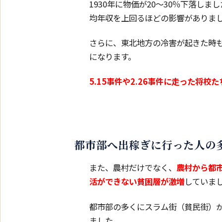
1930年に物価が20〜30％下落し
均年収を上回るほどの影響がありま
さらに、東北地方の冷害が起きた時
になります。
5.15事件や2.26事件に走った将
都市部へ出稼ぎに行った人の
また、農村だけでなく、
農村から都
活ができない貧困層が激増
していま
都市部の多くにスラム街（貧民街）
ました。