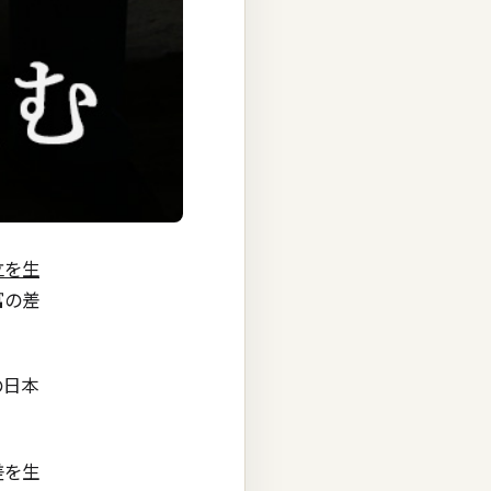
立を生
富の差
の日本
差を生