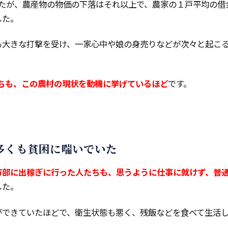
ましたが、農産物の物価の下落はそれ以上で、農家の１戸平均の借
した。
も大きな打撃を受け、一家心中や娘の身売りなどが次々と起こ
校たちも、この農村の現状を動機に挙げているほど
です。
多くも貧困に喘いでいた
市部に出稼ぎに行った人たちも、思うように仕事に就けず、普
した。
ができていたほどで、衛生状態も悪く、残飯などを食べて生活