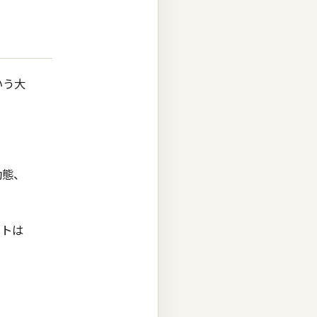
いう大
動態、
ートは