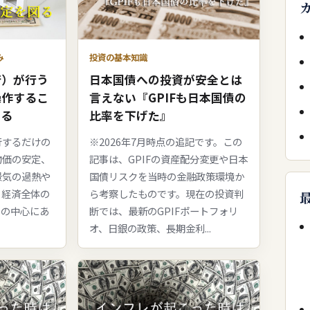
み
投資の基本知識
行）が行う
日本国債への投資が安全とは
操作するこ
言えない『GPIFも日本国債の
図る
比率を下げた』
行するだけの
※2026年7月時点の追記です。この
物価の安定、
記事は、GPIFの資産配分変更や日本
景気の過熱や
国債リスクを当時の金融政策環境か
、経済全体の
ら考察したものです。現在の投資判
その中心にあ
断では、最新のGPIFポートフォリ
オ、日銀の政策、長期金利...