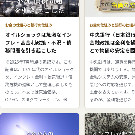
お金の仕組みと銀行の仕組
お金の仕組みと銀行の仕組み
中央銀行（日本銀
オイルショックは急激なイン
金融政策は金利を
フレ・高金利政策・不況・債
とで物価の安定を
務問題を引き起こした
中央銀行は、通貨を発
※2026年7月時点の追記です。この
機関ではありません。
記事は、1970年代のオイルショック
金融システムの安定、
を、インフレ・金利・景気後退・債
悪化への対応を通じて
務危機の連鎖として整理し直したも
土台を支えています。
のです。本文では原油価格、
るのが、金利を通じた...
OPEC、スタグフレーション、米...