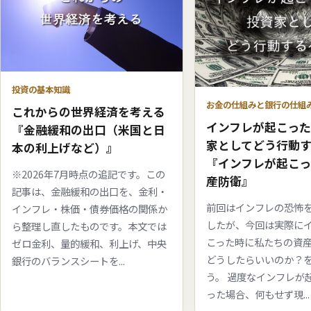
投資の基本知識
お金の仕組みと銀行の仕組
これからの世界経済を考える
インフレが起こっ
『金融緩和の出口（米国と日
家としてどう行動
本の利上げなど）』
『インフレが起こ
※2026年7月時点の追記です。この
産防衛』
記事は、金融緩和の出口を、金利・
前回はインフレの恐怖
インフレ・株価・債券価格の関係か
したが、今回は実際に
ら整理し直したものです。本文では
こった時に私たちの資
ゼロ金利、量的緩和、利上げ、中央
どうしたらいいのか？
銀行のバランスシートを...
う。 過度なインフレが
った場合、何もせず現...