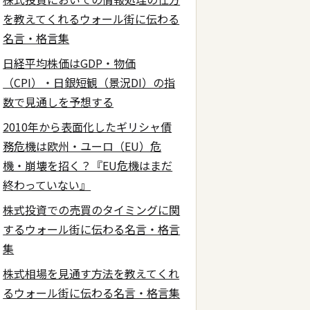
を教えてくれるウォール街に伝わる
名言・格言集
日経平均株価はGDP・物価
（CPI）・日銀短観（景況DI）の指
数で見通しを予想する
2010年から表面化したギリシャ債
務危機は欧州・ユーロ（EU）危
機・崩壊を招く？『EU危機はまだ
終わっていない』
株式投資での売買のタイミングに関
するウォール街に伝わる名言・格言
集
株式相場を見通す方法を教えてくれ
るウォール街に伝わる名言・格言集