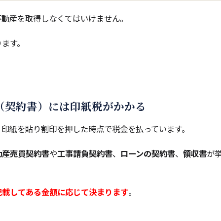
不動産を取得しなくてはいけません。
ります。
（契約書）には印紙税がかかる
、印紙を貼り割印を押した時点で税金を払っています。
動産売買契約書
や
工事請負契約書
、
ローンの契約書
、
領収書
が
記載してある金額に応じて決まります
。