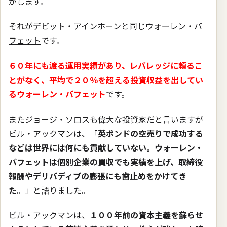
がします。
それが
デビット・アインホーン
と同じ
ウォーレン・バ
フェット
です。
６０年にも渡る運用実績があり、レバレッジに頼るこ
とがなく、平均で２０％を超える投資収益を出してい
る
ウォーレン・バフェット
です。
またジョージ・ソロスも偉大な投資家だと言いますが
ビル・アックマンは、「
英ポンドの空売りで成功する
などは世界には何にも貢献していない。
ウォーレン・
バフェット
は個別企業の買収でも実績を上げ、取締役
報酬やデリバディブの膨張にも歯止めをかけてき
た
。」と語りました。
ビル・アックマンは、
１００年前の資本主義を蘇らせ