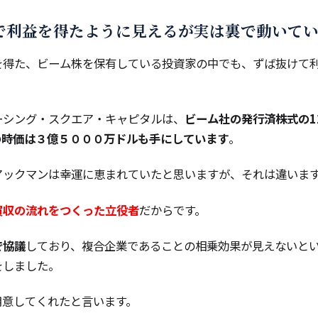
で利益を得たように見えるが実は裏で動いて
を得た、ビーム株を保有している投資家の中でも、ずば抜けて
。
ーシング・スクエア・キャピタルは、
ビーム社の発行済株式の12
の時価は３億５０００万ドルも手にしています
。
アックマンは幸運に恵まれていたと思いますが、それは違いま
買収の流れをつくった立役者
だからです。
で協議
しており、複合企業であることの相乗効果が見えないと
をしました。
用意してくれたと言います。