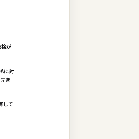
価格が
DAに対
、先進
有して