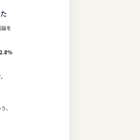
いた
利益を
.8%
す。
いう、