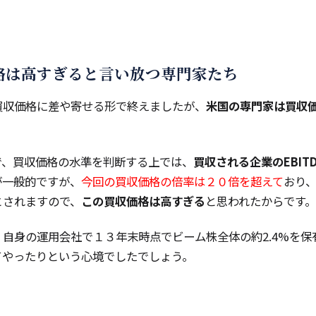
格は高すぎると言い放つ専門家たち
買収価格に差や寄せる形で終えましたが、
米国の専門家は買収
ルで、買収価格の水準を判断する上では、
買収される企業のEBIT
が一般的ですが、
今回の買収価格の倍率は２０倍を超えて
おり
とされますので、
この買収価格は高すぎる
と思われたからです。
自身の運用会社で１３年末時点でビーム株全体の約2.4%を保
てやったりという心境でしたでしょう。