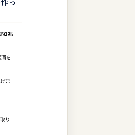
を作っ
約1兆
留酒を
上げま
う取り